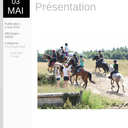
03
Présentation
MAI
Publication :
3 mai 2016
Affichages :
24550
Catégorie :
Uncategorised
Imprimer
E-mail