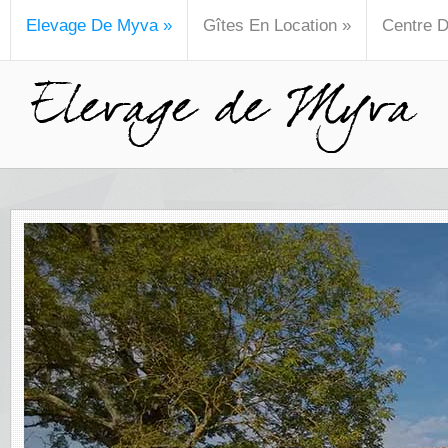
Elevage De Myva
»
Gîtes En Location
»
Centre 