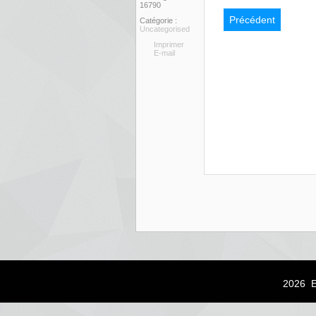
16790
Précédent
Catégorie :
Uncategorised
Imprimer
E-mail
2026 E