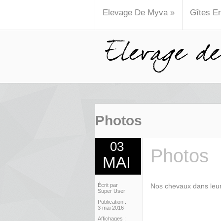
Elevage De Myva
»
Gîtes E
Photos
03
Photos
MAI
Écrit par
Nos chevaux dans leur 
Super User
Publication :
3 mai 2016
Affichages :