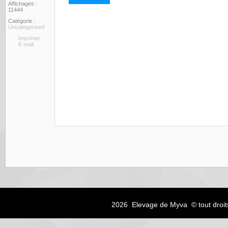
Affichages :
11444
Catégorie :
Uncategorised
Imprimer
E-mail
2026 Elevage de Myva © tout droit