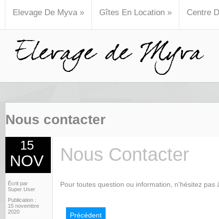
Elevage De Myva
»
Gîtes En Location
»
Centre 
Nous contacter
15
Nous Contacter
NOV
Écrit par
Pour toutes question ou information, n'hésitez pas 
Super User
Publication :
15 novembre
2020
Précédent