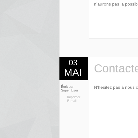
n'aurons pas la possibi
03
Contact
MAI
Écrit par
N'hésitez pas à nous c
Super User
Imprimer
E-mail