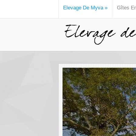
Elevage De Myva
»
Gîtes E