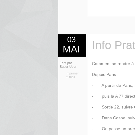
03
Info Pra
MAI
Écrit par
Comment se rendre à l
Super User
Imprimer
Depuis Paris :
E-mail
- A partir de Paris, 
- puis la A 77 direct
- Sortie 22, suivre C
- Dans Cosne, suivre 
- On passe un premier