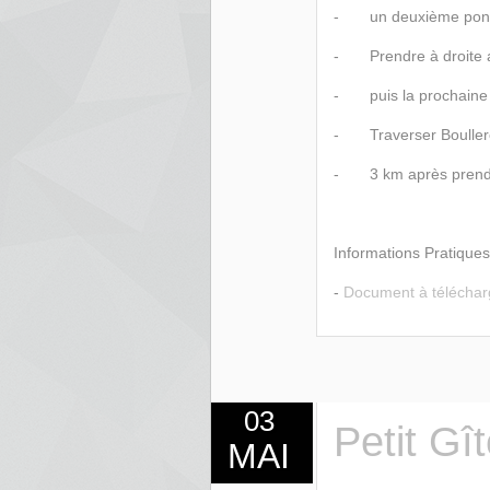
- un deuxième pont sur
- Prendre à droite apr
- puis la prochaine à
- Traverser Boulleret
- 3 km après prendre 
Informations Pratiques
-
Document à télécharg
03
Petit Gî
MAI