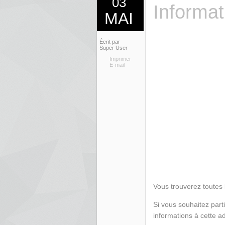
03
Informat
MAI
Écrit par
Super User
Imprimer
E-mail
Vous trouverez toutes 
Si vous souhaitez parti
informations à cette a