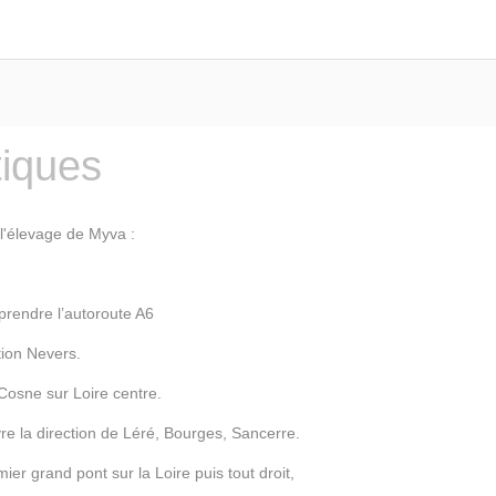
tiques
'élevage de Myva :
prendre l’autoroute A6
ion Nevers.
osne sur Loire centre.
la direction de Léré, Bourges, Sancerre.
 grand pont sur la Loire puis tout droit,