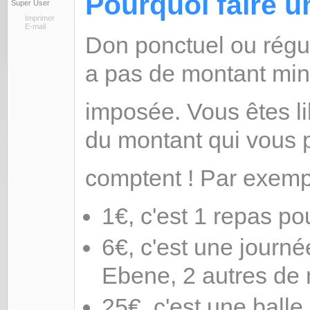
Pourquoi faire u
Super User
Imprimer
E-mail
Don ponctuel ou réguli
a pas de montant mi
imposée. Vous êtes li
du montant qui vous 
comptent ! Par exemp
1€, c'est 1 repas p
6€, c'est une journ
Ebene, 2 autres de 
25€, c'est une balle 