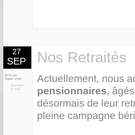
27
Nos Retraités
SEP
Actuellement, nous a
Écrit par
Super User
Imprimer
pensionnaires
, âgés
E-mail
désormais de leur ret
pleine campagne bér