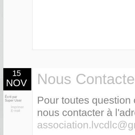
15
Nous Contacte
NOV
Pour toutes question 
Écrit par
Super User
Imprimer
nous contacter à l'adr
E-mail
association.lvcdlc@