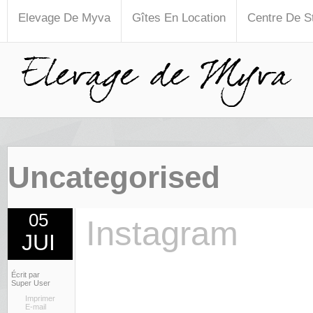
Elevage De Myva
Gîtes En Location
Centre De S
Uncategorised
05
Instagram
JUI
Écrit par
Super User
Imprimer
E-mail