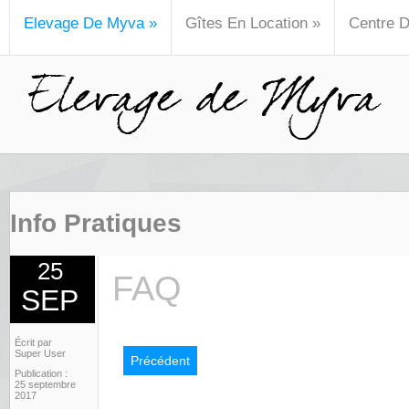
Elevage De Myva
»
Gîtes En Location
»
Centre 
Info Pratiques
25
FAQ
SEP
Écrit par
Super User
Précédent
Publication :
25 septembre
2017