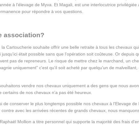
nnée à l'élevage de Myva. Et Magali, est une interlocutrice privilégiée 
permanence pour répondre à vos questions.
e association?
a Cartoucherie souhaite offrir une belle retraite à tous les chevaux qui
qui jusqu'ici était possible sans que l'opération soit coûteuse. Or depui
rouvent pas de repreneurs. Le risque de mettre chez le marchand, un c
nie uniquement" c'est qu'il soit acheté par quelqu'un de malveillant, et
souhaitons vendre nos chevaux uniquement a des gens que nous avons
de certains de nos chevaux n'a pas été heureux.
i de conserver le plus longtemps possible nos chevaux à l'Elevage d
r contre avec les arrivées récentes de grands chevaux, nous manquon
t Raphaël Mollion a titre personnel qui supporte la majorité des frais d