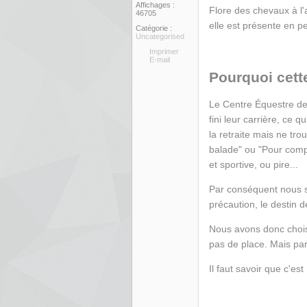
Affichages :
Flore des chevaux à l'a
46705
elle est présente en 
Catégorie :
Uncategorised
Imprimer
E-mail
Pourquoi cett
Le Centre Équestre de l
fini leur carrière, ce 
la retraite mais ne t
balade" ou "Pour compag
et sportive, ou pire...
Par conséquent nous 
précaution, le destin 
Nous avons donc chois
pas de place. Mais pa
Il faut savoir que c'es