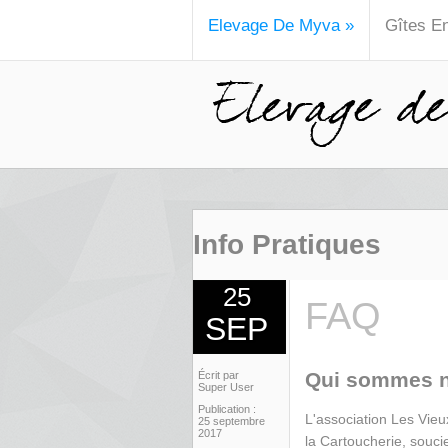
Elevage De Myva
»
Gîtes E
Info Pratiques
25
FAQ
SEP
Qui sommes 
Écrit par
Super User
Publication :
L'association Les Vieu
25 septembre
2017
la Cartoucherie, soucie