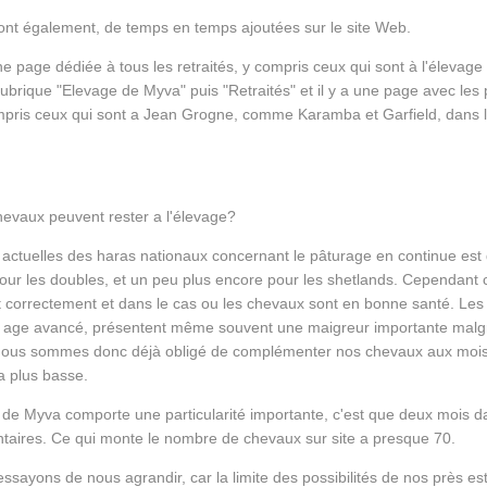
ont également, de temps en temps ajoutées sur le site Web.
une page dédiée à tous les retraités, y compris ceux qui sont à l'élevag
 rubrique "Elevage de Myva" puis "Retraités" et il y a une page avec les
compris ceux qui sont a Jean Grogne, comme Karamba et Garfield, dans 
evaux peuvent rester a l'élevage?
ctuelles des haras nationaux concernant le pâturage en continue est
our les doubles, et un peu plus encore pour les shetlands. Cependant 
t correctement et dans le cas ou les chevaux sont en bonne santé. Les c
un age avancé, présentent même souvent une maigreur importante mal
 Nous sommes donc déjà obligé de complémenter nos chevaux aux mois d'
a plus basse.
 de Myva comporte une particularité importante, c'est que deux mois d
aires. Ce qui monte le nombre de chevaux sur site a presque 70.
sayons de nous agrandir, car la limite des possibilités de nos près es