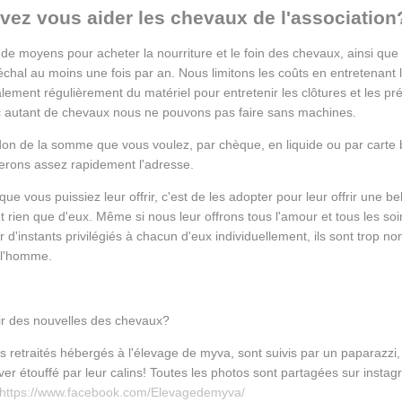
z vous aider les chevaux de l'association
de moyens pour acheter la nourriture et le foin des chevaux, ainsi que l
chal au moins une fois par an. Nous limitons les coûts en entretenant
lement régulièrement du matériel pour entretenir les clôtures et les pré
 autant de chevaux nous ne pouvons pas faire sans machines.
on de la somme que vous voulez, par chèque, en liquide ou par carte b
rons assez rapidement l'adresse.
ue vous puissiez leur offrir, c'est de les adopter pour leur offrir une bel
t rien que d'eux. Même si nous leur offrons tous l'amour et tous les s
d'instants privilégiés à chacun d'eux individuellement, ils sont trop n
e l'homme.
r des nouvelles des chevaux?
s retraités hébergés à l'élevage de myva, sont suivis par un paparazzi,
ver étouffé par leur calins! Toutes les photos sont partagées sur insta
https://www.facebook.com/Elevagedemyva/